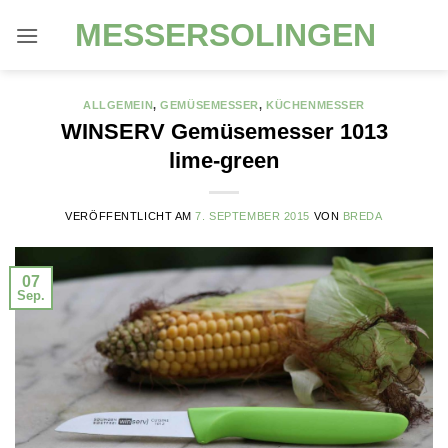
Zum
MESSERSOLINGEN
Inhalt
springen
ALLGEMEIN
,
GEMÜSEMESSER
,
KÜCHENMESSER
WINSERV Gemüsemesser 1013
lime-green
VERÖFFENTLICHT AM
7. SEPTEMBER 2015
VON
BREDA
07
Sep.