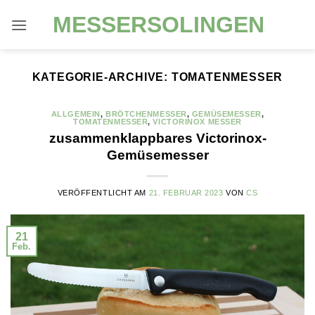
Zum
MESSERSOLINGEN
Inhalt
springen
KATEGORIE-ARCHIVE:
TOMATENMESSER
ALLGEMEIN
,
BRÖTCHENMESSER
,
GEMÜSEMESSER
,
TOMATENMESSER
,
VICTORINOX MESSER
zusammenklappbares Victorinox-
Gemüsemesser
VERÖFFENTLICHT AM
21. FEBRUAR 2023
VON
CS
21
Feb.