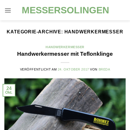
Zum
MESSERSOLINGEN
Inhalt
springen
KATEGORIE-ARCHIVE:
HANDWERKERMESSER
HANDWERKERMESSER
Handwerkermesser mit Teflonklinge
VERÖFFENTLICHT AM
24. OKTOBER 2017
VON
BREDA
24
Okt.