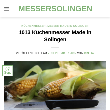
Zum
MESSERSOLINGEN
Inhalt
springen
KÜCHENMESSER
,
MESSER MADE IN SOLINGEN
1013 Küchenmesser Made in
Solingen
VERÖFFENTLICHT AM
7. SEPTEMBER 2015
VON
BREDA
07
Sep.