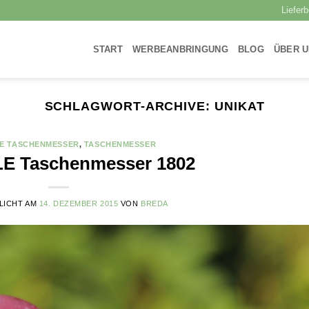
Liefer
START
WERBEANBRINGUNG
BLOG
ÜBER 
SCHLAGWORT-ARCHIVE:
UNIKAT
E TASCHENMESSER
,
TASCHENMESSER
E Taschenmesser 1802
LICHT AM
14. DEZEMBER 2015
VON
BREDA