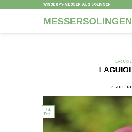
Zum
WINSERV® MESSER AUS SOLINGEN
Inhalt
springen
MESSERSOLINGEN
LAGUIOL
LAGUIOL
VERÖFFENT
14
Dez.