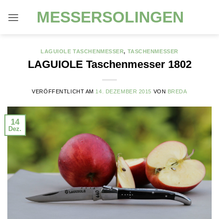
Zum
MESSERSOLINGEN
Inhalt
springen
LAGUIOLE TASCHENMESSER
,
TASCHENMESSER
LAGUIOLE Taschenmesser 1802
VERÖFFENTLICHT AM
14. DEZEMBER 2015
VON
BREDA
14
Dez.