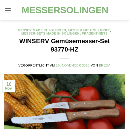
Zum
MESSERSOLINGEN
Inhalt
springen
MESSER MADE IN SOLINGEN
,
MESSER MIT HOLZGRIFF
,
MESSER-SETS MADE IN SOLINGEN
,
PRÄSENT-SETS
WINSERV Gemüsemesser-Set
93770-HZ
VERÖFFENTLICHT AM
10. NOVEMBER 2015
VON
BREDA
10
Nov.