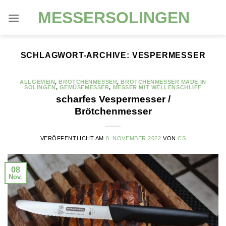
Zum
MESSERSOLINGEN
Inhalt
springen
SCHLAGWORT-ARCHIVE:
VESPERMESSER
ALLGEMEIN
,
BRÖTCHENMESSER
,
BRÖTCHENMESSER MADE IN
SOLINGEN
,
GEMÜSEMESSER
,
MESSER MIT WELLENSCHLIFF
scharfes Vespermesser /
Brötchenmesser
VERÖFFENTLICHT AM
8. NOVEMBER 2022
VON
CS
08
Nov.