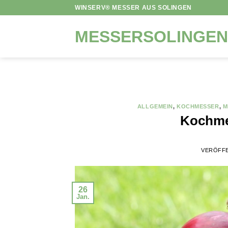
Zum
WINSERV® MESSER AUS SOLINGEN
Inhalt
springen
MESSERSOLINGEN
ALLGEMEIN
,
KOCHMESSER
,
M
Kochme
VERÖFF
26
Jan.