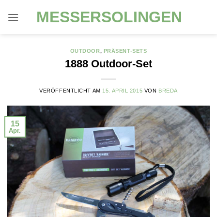
Zum
MESSERSOLINGEN
Inhalt
springen
OUTDOOR
,
PRÄSENT-SETS
1888 Outdoor-Set
VERÖFFENTLICHT AM
15. APRIL 2015
VON
BREDA
15
Apr.